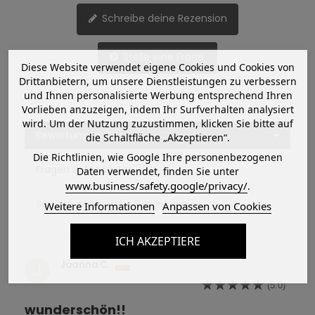
Schreibe deine Rezension
Stelle eine Frage
Diese Website verwendet eigene Cookies und Cookies von
Drittanbietern, um unsere Dienstleistungen zu verbessern
und Ihnen personalisierte Werbung entsprechend Ihren
Vorlieben anzuzeigen, indem Ihr Surfverhalten analysiert
wird. Um der Nutzung zuzustimmen, klicken Sie bitte auf
Bewertungen (16)
die Schaltfläche „Akzeptieren“.
Die Richtlinien, wie Google Ihre personenbezogenen
Fragen & Antworten (0)
Daten verwendet, finden Sie unter
www.business/safety.google/privacy/
.
Sortiere nach:
Hohe Bewertung
Weitere Informationen
Anpassen von Cookies
ICH AKZEPTIERE
Joanna C.
J
(5.0)
wunderschön!!