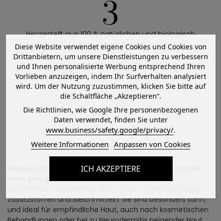
3
Hergestellt aus 100 % natürlichen und biologisch
abbaubaren Fasern.
Diese Website verwendet eigene Cookies und Cookies von
Drittanbietern, um unsere Dienstleistungen zu verbessern
und Ihnen personalisierte Werbung entsprechend Ihren
Vorlieben anzuzeigen, indem Ihr Surfverhalten analysiert
wird. Um der Nutzung zuzustimmen, klicken Sie bitte auf
die Schaltfläche „Akzeptieren“.
Die Richtlinien, wie Google Ihre personenbezogenen
Daten verwendet, finden Sie unter
FAQ
www.business/safety.google/privacy/
.
Weitere Informationen
Anpassen von Cookies
ICH AKZEPTIERE
Sind die PHLOV Einweghandtücher für empfindliche
Haut geeignet?
Ja! Die PHLOV Handtücher sind frei von Chlor, künstlichen
Zusatzstoffen und Bleichmitteln. Sie sind besonders sanft
und ideal für empfindliche Haut, auch nach kosmetischen
Behandlungen oder bei zu Neurodermitis neigender Haut.