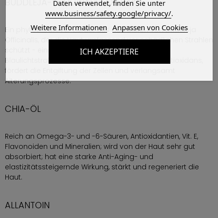
BUDDLEJA-OFFICINALIS-EXTRAKT
Daten verwendet, finden Sie unter
www.business/safety.google/privacy/
.
Weitere Informationen
Anpassen von Cookies
Ein phytobioaktiver Extrakt aus den Blüten von Buddleja
Officinalis, der die Haut umfassend vor schädlichen Strahlen
schützt - einschließlich UVA-, UVB-, Infrarot- und
ICH AKZEPTIERE
Blaulichtstrahlen. Er ist außerdem ein starkes Antioxidans,
fördert die Entgiftung der Zellen und verlangsamt
Alterungsprozesse.
CHIA-ÖL
Reich an Omega-3- und -6-Säuren, Antioxidantien, Vit. E,
Flavonoiden und Mineralien; wird von der Haut sehr gut
absorbiert; hat eine starke Anti-Aging- und
elastizitätssteigernde Wirkung, stärkt und regeneriert die
Haut.
ALLANTOIN