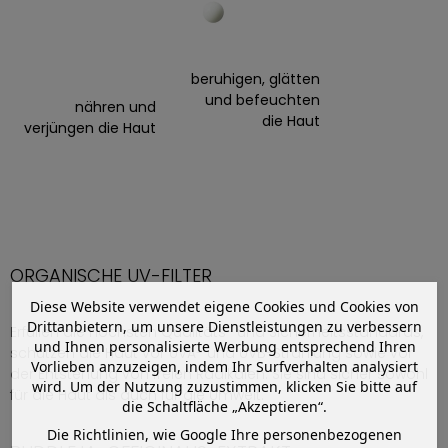
beruhigen, glätten
und befeuchten
nähren und
die Haut
verjüngen die Haut
ORGANISCHE UV-FILTER
Diese Website verwendet eigene Cookies und Cookies von
Drittanbietern, um unsere Dienstleistungen zu verbessern
Erfüllen die höchsten Qualitäts- und Sicherheitsstandards,
und Ihnen personalisierte Werbung entsprechend Ihren
schützen die Haut vor UVA- und UVB-Strahlung sowie vor
Vorlieben anzuzeigen, indem Ihr Surfverhalten analysiert
der Entstehung von freien Radikalen. Sie sind sicher sowohl
wird. Um der Nutzung zuzustimmen, klicken Sie bitte auf
für die Haut als auch für die Umwelt.
die Schaltfläche „Akzeptieren“.
Die Richtlinien, wie Google Ihre personenbezogenen