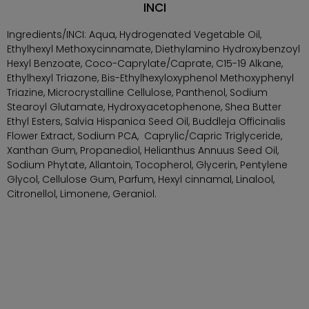
INCI
Ingredients/INCI: Aqua, Hydrogenated Vegetable Oil,
Ethylhexyl Methoxycinnamate, Diethylamino Hydroxybenzoyl
Hexyl Benzoate, Coco-Caprylate/Caprate, C15-19 Alkane,
Ethylhexyl Triazone, Bis-Ethylhexyloxyphenol Methoxyphenyl
Triazine, Microcrystalline Cellulose, Panthenol, Sodium
Stearoyl Glutamate, Hydroxyacetophenone, Shea Butter
Ethyl Esters, Salvia Hispanica Seed Oil, Buddleja Officinalis
Flower Extract, Sodium PCA, Caprylic/Capric Triglyceride,
Xanthan Gum, Propanediol, Helianthus Annuus Seed Oil,
Sodium Phytate, Allantoin, Tocopherol, Glycerin, Pentylene
Glycol, Cellulose Gum, Parfum, Hexyl cinnamal, Linalool,
Citronellol, Limonene, Geraniol.