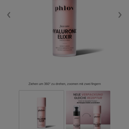
Ziehen um 360° zu drehen, zoomen mit zwei fingern