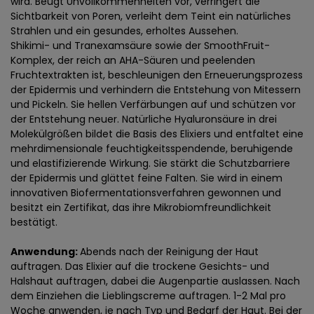
wird. Beugt Unvollkommenheiten vor, verringert die
Sichtbarkeit von Poren, verleiht dem Teint ein natürliches
Strahlen und ein gesundes, erholtes Aussehen.
Shikimi- und Tranexamsäure sowie der SmoothFruit-
Komplex, der reich an AHA-Säuren und peelenden
Fruchtextrakten ist, beschleunigen den Erneuerungsprozess
der Epidermis und verhindern die Entstehung von Mitessern
und Pickeln. Sie hellen Verfärbungen auf und schützen vor
der Entstehung neuer. Natürliche Hyaluronsäure in drei
Molekülgrößen bildet die Basis des Elixiers und entfaltet eine
mehrdimensionale feuchtigkeitsspendende, beruhigende
und elastifizierende Wirkung. Sie stärkt die Schutzbarriere
der Epidermis und glättet feine Falten. Sie wird in einem
innovativen Biofermentationsverfahren gewonnen und
besitzt ein Zertifikat, das ihre Mikrobiomfreundlichkeit
bestätigt.
Anwendung:
Abends nach der Reinigung der Haut
auftragen. Das Elixier auf die trockene Gesichts- und
Halshaut auftragen, dabei die Augenpartie auslassen. Nach
dem Einziehen die Lieblingscreme auftragen. 1-2 Mal pro
Woche anwenden, je nach Typ und Bedarf der Haut. Bei der