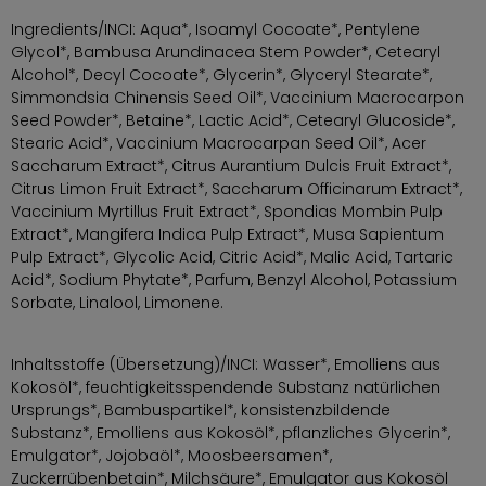
Ingredients/INCI: Aqua*, Isoamyl Cocoate*, Pentylene
Glycol*, Bambusa Arundinacea Stem Powder*, Cetearyl
Alcohol*, Decyl Cocoate*, Glycerin*, Glyceryl Stearate*,
Simmondsia Chinensis Seed Oil*, Vaccinium Macrocarpon
Seed Powder*, Betaine*, Lactic Acid*, Cetearyl Glucoside*,
Stearic Acid*, Vaccinium Macrocarpan Seed Oil*, Acer
Saccharum Extract*, Citrus Aurantium Dulcis Fruit Extract*,
Citrus Limon Fruit Extract*, Saccharum Officinarum Extract*,
Vaccinium Myrtillus Fruit Extract*, Spondias Mombin Pulp
Extract*, Mangifera Indica Pulp Extract*, Musa Sapientum
Pulp Extract*, Glycolic Acid, Citric Acid*, Malic Acid, Tartaric
Acid*, Sodium Phytate*, Parfum, Benzyl Alcohol, Potassium
Sorbate, Linalool, Limonene.
Inhaltsstoffe (Übersetzung)/INCI: Wasser*, Emolliens aus
Kokosöl*, feuchtigkeitsspendende Substanz natürlichen
Ursprungs*, Bambuspartikel*, konsistenzbildende
Substanz*, Emolliens aus Kokosöl*, pflanzliches Glycerin*,
Emulgator*, Jojobaöl*, Moosbeersamen*,
Zuckerrübenbetain*, Milchsäure*, Emulgator aus Kokosöl