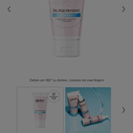
Ziehen um 360° zu drehen, zoomen mit zwei fingern