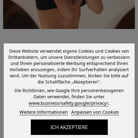
Diese Website verwendet eigene Cookies und Cookies von
Drittanbietern, um unsere Dienstleistungen zu verbessern
EINZIGARTIGE INHALTSSTOFFE
/ UNIQUE
und Ihnen personalisierte Werbung entsprechend Ihren
Vorlieben anzuzeigen, indem Ihr Surfverhalten analysiert
wird. Um der Nutzung zuzustimmen, klicken Sie bitte auf
die Schaltfläche „Akzeptieren“.
Die Richtlinien, wie Google Ihre personenbezogenen
beruhigt und beschleunigt die
Daten verwendet, finden Sie unter
Regeneration der Epidermis
www.business/safety.google/privacy/
.
Weitere Informationen
Anpassen von Cookies
kühlt und schützt die
Haut sofort
ICH AKZEPTIERE