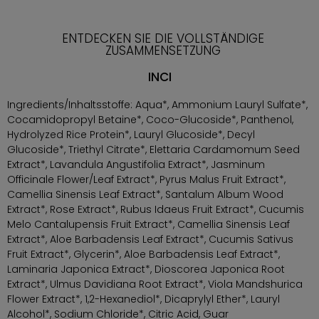
ENTDECKEN SIE DIE VOLLSTÄNDIGE
ZUSAMMENSETZUNG
INCI
Ingredients/Inhaltsstoffe: Aqua*, Ammonium Lauryl Sulfate*,
Cocamidopropyl Betaine*, Coco-Glucoside*, Panthenol,
Hydrolyzed Rice Protein*, Lauryl Glucoside*, Decyl
Glucoside*, Triethyl Citrate*, Elettaria Cardamomum Seed
Extract*, Lavandula Angustifolia Extract*, Jasminum
Officinale Flower/Leaf Extract*, Pyrus Malus Fruit Extract*,
Camellia Sinensis Leaf Extract*, Santalum Album Wood
Extract*, Rose Extract*, Rubus Idaeus Fruit Extract*, Cucumis
Melo Cantalupensis Fruit Extract*, Camellia Sinensis Leaf
Extract*, Aloe Barbadensis Leaf Extract*, Cucumis Sativus
Fruit Extract*, Glycerin*, Aloe Barbadensis Leaf Extract*,
Laminaria Japonica Extract*, Dioscorea Japonica Root
Extract*, Ulmus Davidiana Root Extract*, Viola Mandshurica
Flower Extract*, 1,2-Hexanediol*, Dicaprylyl Ether*, Lauryl
Alcohol*, Sodium Chloride*, Citric Acid, Guar