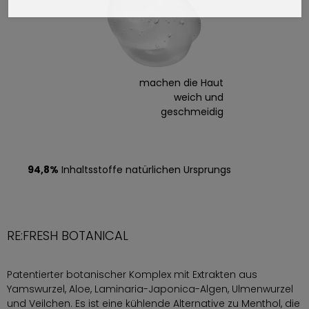
machen die Haut
weich und
geschmeidig
94,8%
Inhaltsstoffe natürlichen Ursprungs
RE:FRESH BOTANICAL
Patentierter botanischer Komplex mit Extrakten aus
Yamswurzel, Aloe, Laminaria-Japonica-Algen, Ulmenwurzel
und Veilchen. Es ist eine kühlende Alternative zu Menthol, die