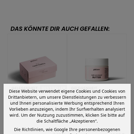
DAS KÖNNTE DIR AUCH GEFALLEN:
GELEGENHEIT
BESTSELLER
GELEGENHEIT
G
Diese Website verwendet eigene Cookies und Cookies von
Drittanbietern, um unsere Dienstleistungen zu verbessern
FACE TOWELS
MAKE-UP REMOVER
OI
und Ihnen personalisierte Werbung entsprechend Ihren
BUTTER
Vorlieben anzuzeigen, indem Ihr Surfverhalten analysiert
r
Einweg Gesichtstücher
Make-up-Entferner-
Re
Butter
wird. Um der Nutzung zuzustimmen, klicken Sie bitte auf
die Schaltfläche „Akzeptieren“.
Die Richtlinien, wie Google Ihre personenbezogenen