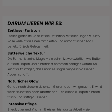
DARUM LIEBEN WIR ES:
Zeitloser Farbton
Dieses gedeckte Rosa ist die Definition zeitloser Eleganz! Dusty
Rose verleiht dir einen raffinierten und romantischen Look –
perfekt für jede Gelegenheit.
Butterweiche Textur
Die Formel ist reine Magie – sie schmilzt wortwörtlich wie Butter
auf den Lippen und hinterlässt sofort ein seidiges Gefühl. So
leicht aufzutragen, dass man es sogar mit geschlossenen
Augen schafft.
Natürlicher Glow
Genau nach diesem dezenten Glanz haben wir gesucht! Er wirkt
weder künstlich noch übertrieben – er lässt die Lippen einfach
frisch und saftig aussehen.
Intensive Pflege
Sheabutter und Vitamin E leisten hier ganze Arbeit – sie