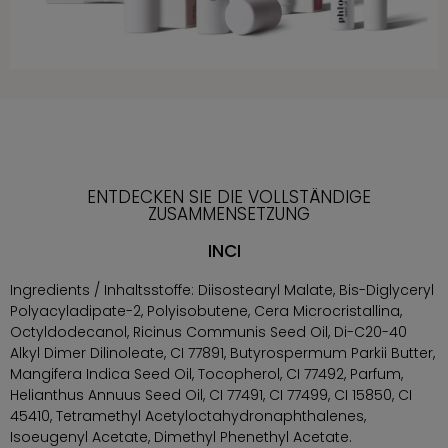
ENTDECKEN SIE DIE VOLLSTÄNDIGE
ZUSAMMENSETZUNG
INCI
Ingredients / Inhaltsstoffe: Diisostearyl Malate, Bis-Diglyceryl
Polyacyladipate-2, Polyisobutene, Cera Microcristallina,
Octyldodecanol, Ricinus Communis Seed Oil, Di-C20-40
Alkyl Dimer Dilinoleate, CI 77891, Butyrospermum Parkii Butter,
Mangifera Indica Seed Oil, Tocopherol, CI 77492, Parfum,
Helianthus Annuus Seed Oil, CI 77491, CI 77499, CI 15850, CI
45410, Tetramethyl Acetyloctahydronaphthalenes,
Isoeugenyl Acetate, Dimethyl Phenethyl Acetate.