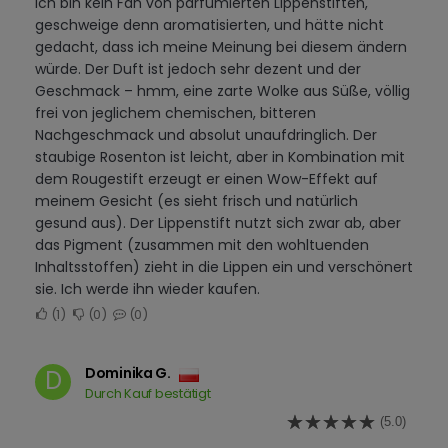
Ich bin kein Fan von parfümierten Lippenstiften,
geschweige denn aromatisierten, und hätte nicht
gedacht, dass ich meine Meinung bei diesem ändern
würde. Der Duft ist jedoch sehr dezent und der
Geschmack – hmm, eine zarte Wolke aus Süße, völlig
frei von jeglichem chemischen, bitteren
Nachgeschmack und absolut unaufdringlich. Der
staubige Rosenton ist leicht, aber in Kombination mit
dem Rougestift erzeugt er einen Wow-Effekt auf
meinem Gesicht (es sieht frisch und natürlich
gesund aus). Der Lippenstift nutzt sich zwar ab, aber
das Pigment (zusammen mit den wohltuenden
Inhaltsstoffen) zieht in die Lippen ein und verschönert
sie. Ich werde ihn wieder kaufen.
1
0
0
Dominika G.
D
Durch Kauf bestätigt
(5.0)