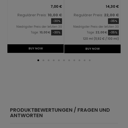
0 €
7,00 €
14,30 €
0 €
Regulärer Preis:
10,00 €
Regulärer Preis:
22,00 €
0%
-30%
-35%
n 30
Niedrigster Preis der letzten 30
Niedrigster Preis der letzten 30
0 €
Tage:
10,00 €
-30%
Tage:
22,00 €
-35%
 ml)
120 ml (11,92 € / 100 ml)
BUY NOW
BUY NOW
PRODUKTBEWERTUNGEN / FRAGEN UND
ANTWORTEN