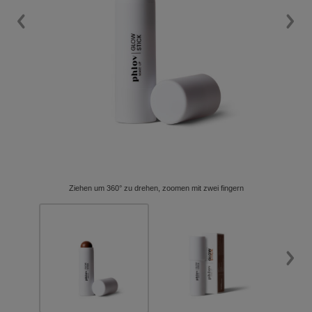
Ziehen um 360° zu drehen, zoomen mit zwei fingern