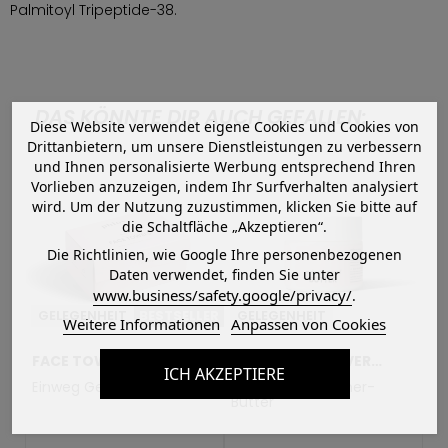
Palmitoyl Tripeptide-38.
DAS KÖNNTE DIR AUCH GEFALLEN:
Diese Website verwendet eigene Cookies und Cookies von
Drittanbietern, um unsere Dienstleistungen zu verbessern
und Ihnen personalisierte Werbung entsprechend Ihren
Vorlieben anzuzeigen, indem Ihr Surfverhalten analysiert
wird. Um der Nutzung zuzustimmen, klicken Sie bitte auf
die Schaltfläche „Akzeptieren“.
Die Richtlinien, wie Google Ihre personenbezogenen
Daten verwendet, finden Sie unter
www.business/safety.google/privacy/
.
GELEGENHEIT
BESTSELLER
GELEGENHEIT
G
Weitere Informationen
Anpassen von Cookies
FACE TOWELS
MAKE-UP REMOVER
OI
ICH AKZEPTIERE
BUTTER
r
Einweg Gesichtstücher
Make-up-Entferner-
Re
Butter